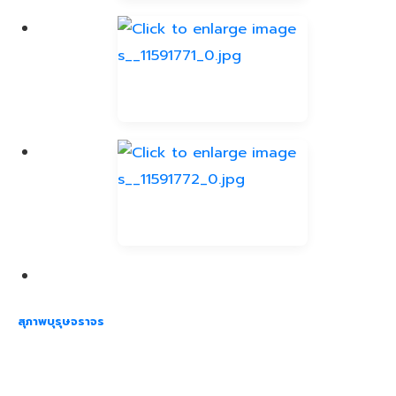
สุภาพบุรุษจราจร