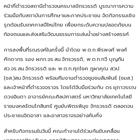
หน้าที่ตำรวจสถานีตำรวจนครบาลจักรวรรดิ บูรณาการความ
ร่วมมือกับสถาบันการศึกษาและภาคประชาชน จัดกิจกรรมเชิง
รุกต้อนรับเทศกาลปีใหม่ไทย เพื่อยกระดับความปลอดภัยบน
ท้องถนนและส่งเสริมวัฒนธรรมการเล่นน้ำอย่างสร้างสรรค์
การลงพื้นที่รณรงค์ในครั้งนี้ นำโดย พ.ต.ท.พีรพงศ์ พงศ์
ศักดากร รอง ผกก.จร.สน.จักรวรรดิ, พ.ต.ท.ทวี บุญทัน
สว.จร.สน.จักรวรรดิ และ พ.ต.ท.ศุภโชค ภูผาคุณ สวป.
(ชส.)สน.จักรวรรดิ พร้อมทีมงานตำรวจชุมชนสัมพันธ์ (ชมส.)
และเจ้าหน้าที่ตำรวจจราจร โดยได้จับมือร่วมกับ ดร.ยุภาวรรณ
ดวงอินตา อาจารย์คณะศิลปศาสตร์ มหาวิทยาลัยเทคโนโลยี
ราชมงคลรัตนโกสินทร์ ศูนย์บพิตรพิมุข จักรวรรดิ ตลอดจน
ประชาชนจิตอาสา และอาสาจราจรอย่างคับคั่ง
สำหรับกิจกรรมในวันนี้ คณะทำงานได้ร่วมกันขับเคลื่อน