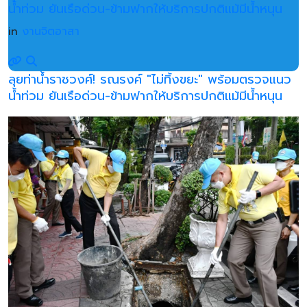
น้ำท่วม ยันเรือด่วน-ข้ามฟากให้บริการปกติแม้มีน้ำหนุน
in
งานจิตอาสา
ลุยท่าน้ำราชวงศ์! รณรงค์ "ไม่ทิ้งขยะ" พร้อมตรวจแนว
น้ำท่วม ยันเรือด่วน-ข้ามฟากให้บริการปกติแม้มีน้ำหนุน