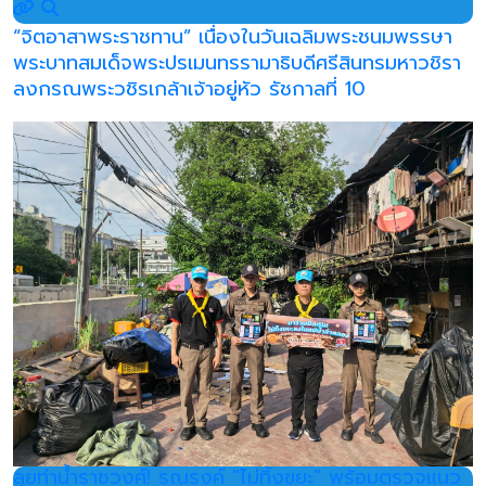
“จิตอาสาพระราชทาน” เนื่องในวันเฉลิมพระชนมพรรษา
พระบาทสมเด็จพระปรเมนทรรามาธิบดีศรีสินทรมหาวชิรา
ลงกรณพระวชิรเกล้าเจ้าอยู่หัว รัชกาลที่ 10
ลุยท่าน้ำราชวงศ์! รณรงค์ "ไม่ทิ้งขยะ" พร้อมตรวจแนว