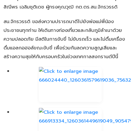
สิณีพร เฉลิมชุติเดช ผู้ทรงคุณวุฒิ กต.ตร.สน.จักรวรรดิ
สน.จักรวรรดิ ขอส่งความปรารถนาดีไปยังพ่อแม่พี่น้อง
ประชาชนทุกท่าน ให้เดินทางท่องเที่ยวและกลับภูมิลำเนาด้วย
ความปลอดภัย มีสติในการขับขี่ ไม่ขับรถเร็ว และไม่ดื่มเครื่อง
ดื่มแอลกอฮอล์ขณะขับขี่ เพื่อร่วมกันลดความสูญเสียและ
สร้างความสุขให้กับครอบครัวในช่วงเทศกาลสงกรานต์ปีนี้