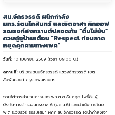
สน.จักรวรรดิ ผนึกกำลัง
มทร.รัตนโกสินทร์ และจิตอาสา คิกออฟ
รณรงค์สงกรานต์ปลอดภัย "ดื่มไม่ขับ"
ควบคู่ชูป้ายเตือน "Respect ก่อนสาด
หยุดคุกคามทางเพศ"
วันที่:
10 เมษายน 2569 (เวลา 09.00 น.)
สถานที่:
บริเวณถนนจักรวรรดิ แขวงจักรวรรดิ เขต
สัมพันธวงศ์ กรุงเทพมหานคร
ภายใต้การอำนวยการของ พล.ต.ต.ชัยกฤต โพธิ์อ๊ะ ผู้
บังคับการตำรวจนครบาล 6 (บก.น.6) และดำเนินการโดย
พ.ต.อ.วัชรวีร์ ธรรมเสมา ผกก.สน.จักรวรรดิ ได้นำกำลังเจ้า