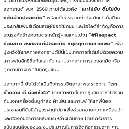
มาตรการป้องกันและลดอุบัติเหตุทางถนนช่วงเทศกาล
สงกรานต์ พ.ศ. 2569 ภายใต้แนวคิด
“เมาไม่ขับ ดื่มไม่ขับ
กลับบ้านปลอดภัย”
พร้อมทั้งกระจายกำลังเดินเท้าถือป้าย
ประชาสัมพันธ์เตือนสติผู้ใช้รถใช้ถนน และไฮไลต์สำคัญคือการ
รณรงค์สร้างความตระหนักรู้ผ่านแคมเปญ
“#Respect
ก่อนสาด สงกรานต์ปลอดภัย หยุดคุกคามทางเพศ”
เพื่อ
มุ่งหวังให้เทศกาลสงกรานต์ปีนี้เป็นเทศกาลที่เต็มไปด้วยความ
เคารพในสิทธิซึ่งกันและกัน และปราศจากการล่วงละเมิดหรือ
คุกคามทางเพศในทุกรูปแบบ
นอกจากนี้ ยังได้ดำเนินกิจกรรมจิตอาสาพระราชทาน
"เรา
ทำความ ดี ด้วยหัวใจ"
โดยเจ้าหน้าที่และกลุ่มจิตอาสาได้ร่วม
กันแจกเครื่องดื่มชูกำลัง ผ้าเย็น และกาแฟ ให้แก่พี่น้อง
ประชาชนที่ขับขี่สัญจรผ่านไปมาเพื่อช่วยคลายความเหนื่อยล้า
และป้องกันอาการหลับในระหว่างเดินทาง โดยได้รับการ
สนับสนุนสิ่งของและงบประมาณในการจัดกิจกรรมจาก คุณ