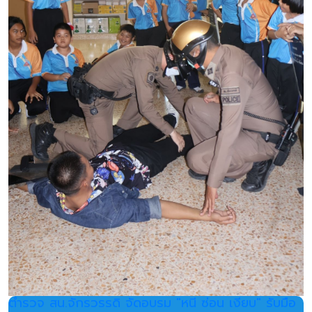
ตำรวจ สน.จักรวรรดิ จัดอบรม "หนี ซ่อน เงียบ" รับมือ