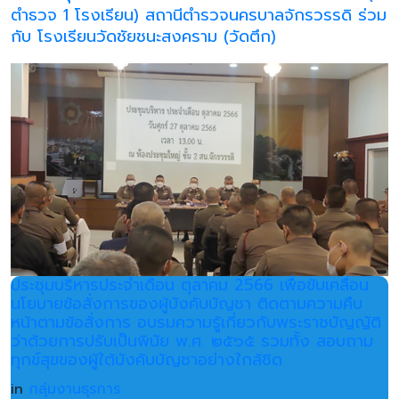
ตำธวจ 1 โรงเรียน) สถานีตำรวจนครบาลจักรวรรดิ ร่วม
กับ โรงเรียนวัดชัยชนะสงคราม (วัดตึก)
ประชุมบริหารประจำเดือน ตุลาคม 2566 เพื่อขับเคลื่อน
นโยบายข้อสั่งการของผู้บังคับบัญชา ติดตามความคืบ
หน้าตามข้อสั่งการ อบรมความรู้เกี่ยวกับพระราชบัญญัติ
ว่าด้วยการปรับเป็นพินัย พ.ศ. ๒๕๖๕ รวมทั้ง สอบถาม
ทุกข์สุขของผู้ใต้บังคับบัญชาอย่างใกล้ชิด
in
กลุ่มงานธุรการ