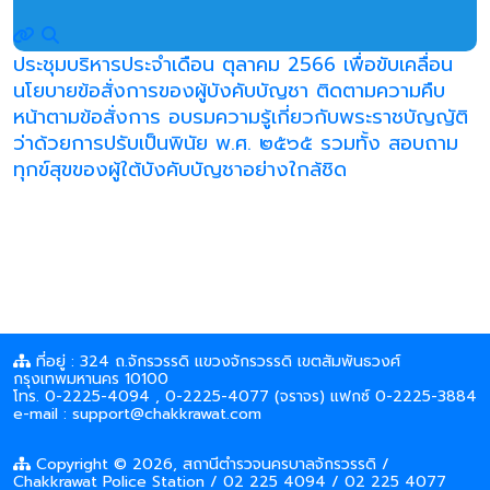
ประชุมบริหารประจำเดือน ตุลาคม 2566 เพื่อขับเคลื่อน
นโยบายข้อสั่งการของผู้บังคับบัญชา ติดตามความคืบ
หน้าตามข้อสั่งการ อบรมความรู้เกี่ยวกับพระราชบัญญัติ
ว่าด้วยการปรับเป็นพินัย พ.ศ. ๒๕๖๕ รวมทั้ง สอบถาม
ทุกข์สุขของผู้ใต้บังคับบัญชาอย่างใกล้ชิด
ที่อยู่ : 324 ถ.จักรวรรดิ แขวงจักรวรรดิ เขตสัมพันธวงศ์
กรุงเทพมหานคร 10100
โทร. 0-2225-4094 , 0-2225-4077 (จราจร) แฟกซ์ 0-2225-3884
e-mail : support@chakkrawat.com
Copyright © 2026, สถานีตำรวจนครบาลจักรวรรดิ /
Chakkrawat Police Station / 02 225 4094 / 02 225 4077