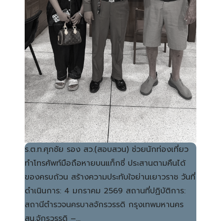
ร.ต.ท.ศุภชัย รอง สว.(สอบสวน) ช่วยนักท่องเที่ยว
ทำโทรศัพท์มือถือหายบนแท็กซี่ ประสานตามคืนได้
ของครบถ้วน สร้างความประทับใจย่านเยาวราช วันที่
ดำเนินการ: 4 มกราคม 2569 สถานที่ปฏิบัติการ:
สถานีตำรวจนครบาลจักรวรรดิ กรุงเทพมหานคร
สน.จักรวรรดิ –…