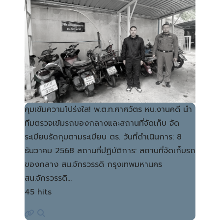
คุมเข้มความโปร่งใส! พ.ต.ท.ศาศวัตร หน.งานคดี นำ
ทีมตรวจเข้มรถของกลางและสถานที่จัดเก็บ จัด
ระเบียบรัดกุมตามระเบียบ ตร. วันที่ดำเนินการ: 8
ธันวาคม 2568 สถานที่ปฏิบัติการ: สถานที่จัดเก็บรถ
ของกลาง สน.จักรวรรดิ กรุงเทพมหานคร
สน.จักรวรรดิ…
45 hits