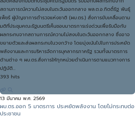
สอดคล้องกับมติที่ประชุมคณะรัฐมนตรี รับมือกับผลกระทบจาก
สถานการณ์ความไม่สงบในตะวันออกกลาง พล.ต.อ.กิตติ์รัฐ พันธุ์
เพ็ชร์ ผู้บัญชาการตำรวจแห่งชาติ (ผบ.ตร.) สั่งการขับเคลื่อนตาม
มติที่ประชุมคณะรัฐมนตรีเห็นชอบมาตรการเร่งด่วนเพื่อรับมือกับ
ผลกระทบจากสถานการณ์ความไม่สงบในตะวันออกกลาง ซึ่งอาจ
ขยายตัวและส่งผลกระทบในวงกว้าง โดยมุ่งเน้นไปในการประหยัด
พลังงานและการบริหารจัดการบุคลากรภาครัฐ รวมทั้งมาตรการ
ด้านต่าง ๆ ผบ.ตร.สั่งการให้ทุกหน่วยดำเนินการตามแนวทางการ
ปฏิบัติ…
393 hits
13 มีนาคม พ.ศ. 2569
ผบ.ตร.ออก 5 มาตรการ ประหยัดพลังงาน โดยไม่กระทบต่อ
ประชาชน