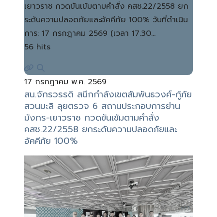
เยาวราช กวดขันเข้มตามคำสั่ง คสช.22/2558 ยก
ระดับความปลอดภัยและอัคคีภัย 100% วันที่ดำเนิน
การ: 17 กรกฎาคม 2569 (เวลา 17.30…
56 hits
17 กรกฎาคม พ.ศ. 2569
สน.จักรวรรดิ สนึกกำลังเขตสัมพันธวงศ์-กู้ภัย
สวนมะลิ ลุยตรวจ 6 สถานประกอบการย่าน
มังกร-เยาวราช กวดขันเข้มตามคำสั่ง
คสช.22/2558 ยกระดับความปลอดภัยและ
อัคคีภัย 100%