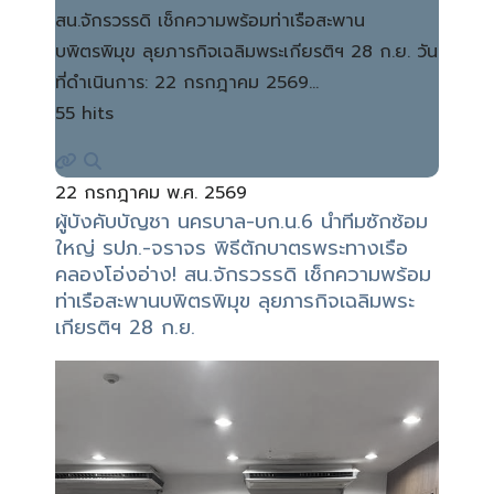
สน.จักรวรรดิ เช็กความพร้อมท่าเรือสะพาน
บพิตรพิมุข ลุยภารกิจเฉลิมพระเกียรติฯ 28 ก.ย. วัน
ที่ดำเนินการ: 22 กรกฎาคม 2569…
55 hits
22 กรกฎาคม พ.ศ. 2569
ผู้บังคับบัญชา นครบาล-บก.น.6 นำทีมซักซ้อม
ใหญ่ รปภ.-จราจร พิธีตักบาตรพระทางเรือ
คลองโอ่งอ่าง! สน.จักรวรรดิ เช็กความพร้อม
ท่าเรือสะพานบพิตรพิมุข ลุยภารกิจเฉลิมพระ
เกียรติฯ 28 ก.ย.