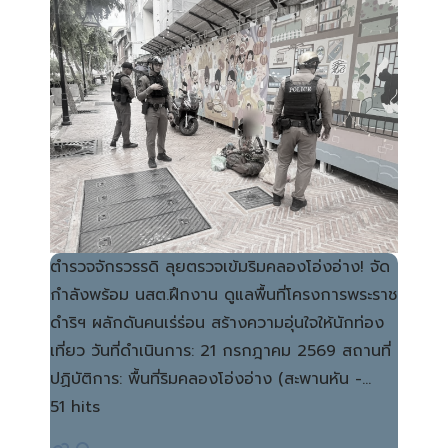
ตำรวจจักรวรรดิ ลุยตรวจเข้มริมคลองโอ่งอ่าง! จัด
กำลังพร้อม นสต.ฝึกงาน ดูแลพื้นที่โครงการพระราช
ดำริฯ ผลักดันคนเร่ร่อน สร้างความอุ่นใจให้นักท่อง
เที่ยว วันที่ดำเนินการ: 21 กรกฎาคม 2569 สถานที่
ปฏิบัติการ: พื้นที่ริมคลองโอ่งอ่าง (สะพานหัน -…
51 hits