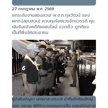
27 กรกฎาคม พ.ศ. 2569
ยกระดับงานสอบสวน! พ.ต.ท.กุลวัฒน์ รอง
ผกก.(สอบสวน) ควบคุมร้อยเวรจักรวรรดิ คุม
เข้มรับแจ้งคดีภัยออนไลน์ รวดเร็ว ถูกต้อง
เป็นที่พึ่งให้ประชาชน
ผู้บังคับบัญชา นครบาล-บก.น.6 นำทีมซักซ้อมใหญ่
รปภ.-จราจร พิธีตักบาตรพระทางเรือ คลองโอ่งอ่าง!