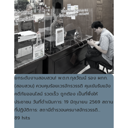
ยกระดับงานสอบสวน! พ.ต.ท.กุลวัฒน์ รอง ผกก.
(สอบสวน) ควบคุมร้อยเวรจักรวรรดิ คุมเข้มรับแจ้ง
คดีภัยออนไลน์ รวดเร็ว ถูกต้อง เป็นที่พึ่งให้
ประชาชน วันที่ดำเนินการ: 19 มิถุนายน 2569 สถาน
ที่ปฏิบัติการ: สถานีตำรวจนครบาลจักรวรรดิ…
89 hits