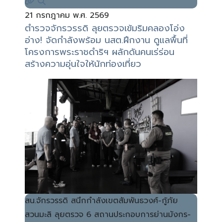
21 กรกฎาคม พ.ศ. 2569
ตำรวจจักรวรรดิ ลุยตรวจเข้มริมคลองโอ่ง
อ่าง! จัดกำลังพร้อม นสต.ฝึกงาน ดูแลพื้นที่
โครงการพระราชดำริฯ ผลักดันคนเร่ร่อน
สร้างความอุ่นใจให้นักท่องเที่ยว
สน.จักรวรรดิ สนึกกำลังเขตสัมพันธวงศ์-กู้ภัย
สวนมะลิ ลุยตรวจ 6 สถานประกอบการย่านมังกร-