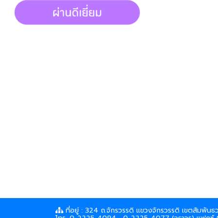
ที่อยู่ : 324 ถ.จักรวรรดิ แขวงจักรวรรดิ เขตสัมพั