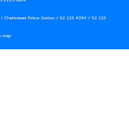
 0-2225-3884
 / Chakkrawat Police Station / 02 225 4094 / 02 225
e map