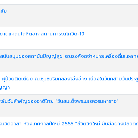
ลัย
าวะขาดแคลนโลหิตจากสถานการณ์โควิด-19
สนับสนุนของสถาบันปัญญ์สุข รณรงค์งดจำหน่ายเครื่องดื่มแอลกอ
 ผู้ป่วยติดเตียง ณ.ชุมชนริมคลองโอ่งอ่าง เนื่องในวันคล้ายวันประสู
กัญญา
ื่องในวันสำคัญของชาติไทย "วันสมเด็จพระนเรศวรมหาราช"
จิตอาสา ห้วงเทศกาลปีใหม่ 2565 “ชีวิตวิถีใหม่ ขับขี่อย่างปลอดภั