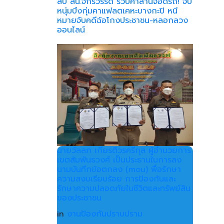
สืบ สน.จักรวรรดิ รวบคาลานจอดรถ! จับ
หนุ่มบึงกุ่มคาแฟลตเคหะบางกะปิ หนี
หมายจับคดีฉ้อโกงประชาชน-หลอกลวง
ออนไลน์
นายวัลลภ เกียรติวรศรีกุล ผู้อำนวยการ
เขตสัมพันธวงศ์ เป็นประธานในการลง
นามบันทึกข้อตกลง (mou) พื่อรักษา
ความสงบเรียบร้อย การป้องกันและ
รักษาความปลอดภัยในชีวิตและทรัพย์สิน
ของประชาชน
in
งานป้องกันปราบปราม