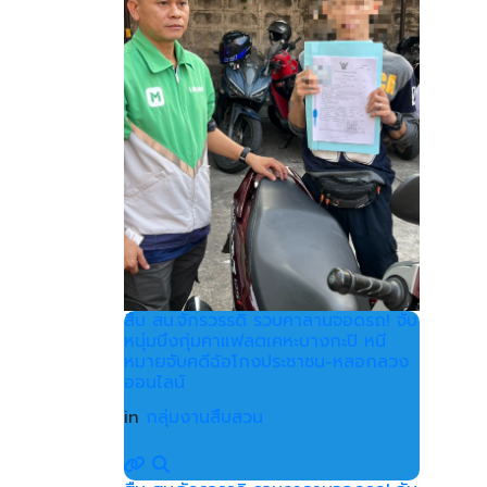
สืบ สน.จักรวรรดิ รวบคาลานจอดรถ! จับ
หนุ่มบึงกุ่มคาแฟลตเคหะบางกะปิ หนี
หมายจับคดีฉ้อโกงประชาชน-หลอกลวง
ออนไลน์
in
กลุ่มงานสืบสวน