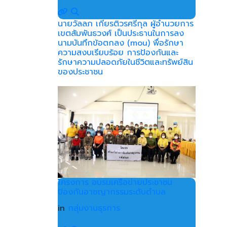
นายวัลลภ เกียรติวรศรีกุล ผู้อำนวยการ
เขตสัมพันธวงศ์ เป็นประธานในการลง
นามบันทึกข้อตกลง (mou) พื่อรักษา
ความสงบเรียบร้อย การป้องกันและ
รักษาความปลอดภัยในชีวิตและทรัพย์สิน
ของประชาชน
โครงการ อบรมเครือข่ายประชาชน
ป้องกันอาชญากรรมระดับตำบล
in
กลุ่มงานธุรการ