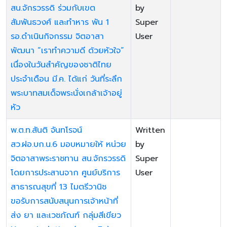
สน.จักรวรรดิ ร่วมกับเขต
by
สัมพันธวงศ์ และทำหาร พัน 1
Super
รอ.ดำเนินกิจกรรม จิตอาสา
User
พัฒนา “เราทำความดี ด้วยหัวใจ”
เนื่องในวันสำคัญของชาติไทย
ประจำเดือน มี.ค. ได้แก่ วันที่ระลึก
พระบาทสมเด็จพระนั่งเกล้าเจ้าอยู่
หัว
พ.ต.ท.สันติ จันทโรจน์
Written
Hits: 1710
สว.ฝอ.บก.น.6 มอบหมายให้ หน่วย
by
จิตอาสาพระราชทาน สน.จักรวรรดิ
Super
โดยการประสานจาก ศูนย์บริการ
User
สาธารณสุขที่ 13 ไมตรีวานิช
ขอรับการสนับสนุนการเจ้าหน้าที่
ส่ง ยา และเวชภัณฑ์ กลุ่มสีเขียว