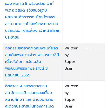
รอง ผบก.น.6 พร้อมด้วย ว่าที่
พ.ต.อ.วสันต์ ธวัชชัยวิรุตษ์
ผกก.สน.จักรวรรดิ นำหน่วยจิต
อาสา และ รถโรงครัวพระราชทาน
ประกอบอาหารเลี้ยง เจ้าหน้าที่และ
ประชาชน
กิจกรรมจิตอาสาเฉลิมพระเกียรติ
Written
Hits: 1232
สมเด็จพระนางเจ้าฯ พระบรมราชินี
by
เนื่องในโอกาสวันเฉลิม
Super
พระชนมพรรษาพระราชินี 3
User
มิถุนายน 2565
จิตอาสาหน่วยพระราชทาน
Written
Hits: 1415
สน.จักรวรรดิ ร่วมตรวจเยี่ยม
by
สถานศึกษา และ อำนวยความ
Super
สะดวกประชาชนในห้วงการเปิด
User