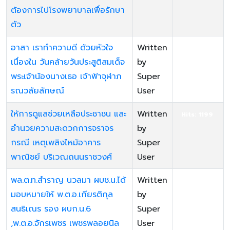
ต้องการไปโรงพยาบาลเพื่อรักษา
ตัว
อาสา เราทำความดี ด้วยหัวใจ
Written
Hits: 1309
เนื่องใน วันคล้ายวันประสูติสมเด็จ
by
พระเจ้าน้องนางเธอ เจ้าฟ้าจุฬาภ
Super
รณวลัยลักษณ์
User
ให้การดูแลช่วยเหลือประชาชน และ
Written
Hits: 1199
อำนวยความสะดวกการจราจร
by
กรณี เหตุเพลิงไหม้อาคาร
Super
พาณิชย์ บริเวณถนนราชวงศ์
User
พล.ต.ท.สำราญ นวลมา ผบช.น.ได้
Written
Hits: 1428
มอบหมายให้ พ.ต.อ.เกียรติกุล
by
สนธิเณร รอง ผบก.น.6
Super
,พ.ต.อ.จักรเพชร เพชรพลอยนิล
User