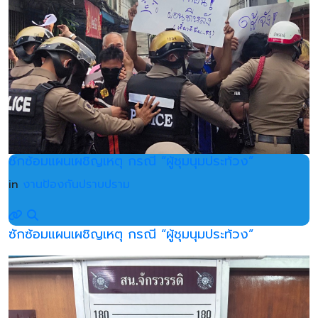
ซักซ้อมแผนเผชิญเหตุ กรณี “ผู้ชุมนุมประท้วง”
in
งานป้องกันปราบปราม
ซักซ้อมแผนเผชิญเหตุ กรณี “ผู้ชุมนุมประท้วง”