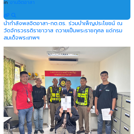
in
งานจิตอาสา
นำกำลังพลจิตอาสา-กต.ตร. ร่วมบำเพ็ญประโยชน์ ณ
วัดจักรวรรดิราชาวาส ถวายเป็นพระราชกุศล แด่กรม
สมเด็จพระเทพฯ