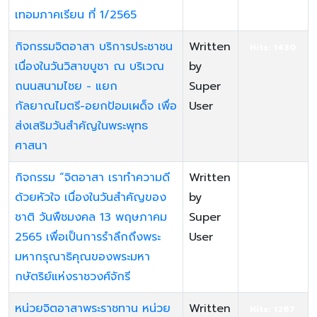
เทอมภาคเรียน ที่ 1/2565
กิจกรรมจิตอาสา บริการประชาชน
Written
Hits: 1430
เนื่องในวันวิสาขบูชา ณ บริเวณ
by
ถนนสนามไชย - แยก
Super
กัลยาณไมตรี-อยกป้อมเผด็จ เพื่อ
User
ส่งเสริมวันสำคัญในพระพุทธ
ศาสนา
กิจกรรม “จิตอาสา เราทำความดี
Written
Hits: 1373
ด้วยหัวใจ เนื่องในวันสำคัญของ
by
ชาติ วันพืชมงคล 13 พฤษภาคม
Super
2565 เพื่อเป็นการรำลึกถึงพระ
User
มหากรุณาธิคุณของพระมหา
กษัตริย์แห่งราชวงศ์จักรี
หน่วยจิตอาสาพระราชทาน หน่วย
Written
Hits: 1287