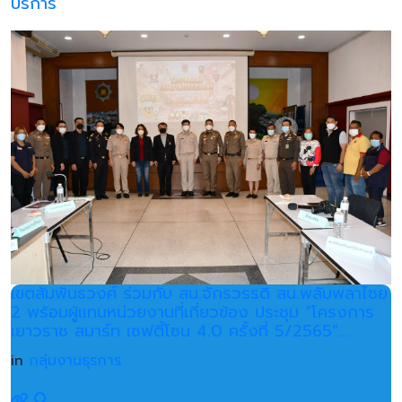
บริการ
เขตสัมพันธวงศ์ ร่วมกับ สน.จักรวรรดิ สน.พลับพลาไชย
2 พร้อมผู้แทนหน่วยงานที่เกี่ยวข้อง ประชุม “โครงการ
เยาวราช สมาร์ท เซฟตี้โซน 4.0 ครั้งที่ 5/2565”...
in
กลุ่มงานธุรการ