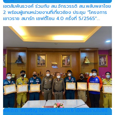
เขตสัมพันธวงศ์ ร่วมกับ สน.จักรวรรดิ สน.พลับพลาไชย
2 พร้อมผู้แทนหน่วยงานที่เกี่ยวข้อง ประชุม “โครงการ
เยาวราช สมาร์ท เซฟตี้โซน 4.0 ครั้งที่ 5/2565”...
พล.ต.ต. สรเสริญ ใช้สถิตย์ ผบก.น.6 เป็นประธานในพิธี