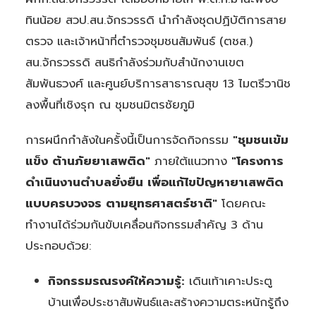
ทินน้อย สวป.สน.จักรวรรดิ นำกำลังชุดปฏิบัติการสาย
ตรวจ และเจ้าหน้าที่ตำรวจชุมชนสัมพันธ์ (ตชส.)
สน.จักรวรรดิ สนธิกำลังร่วมกับสำนักงานเขต
สัมพันธวงศ์ และศูนย์บริการสาธารณสุข 13 ไมตรีวานิช
ลงพื้นที่เชิงรุก ณ ชุมชนมิตรชัยภูมิ
การผนึกกำลังในครั้งนี้เป็นการจัดกิจกรรม
"ชุมชนเข้ม
แข็ง ต้านภัยยาเสพติด"
ภายใต้แนวทาง
"โครงการ
ดำเนินงานตำบลยั่งยืน เพื่อแก้ไขปัญหายาเสพติด
แบบครบวงจร ตามยุทธศาสตร์ชาติ"
โดยคณะ
ทำงานได้ร่วมกันขับเคลื่อนกิจกรรมสำคัญ 3 ด้าน
ประกอบด้วย:
กิจกรรมรณรงค์ให้ความรู้:
เดินเท้าเคาะประตู
บ้านเพื่อประชาสัมพันธ์และสร้างความตระหนักรู้ถึง