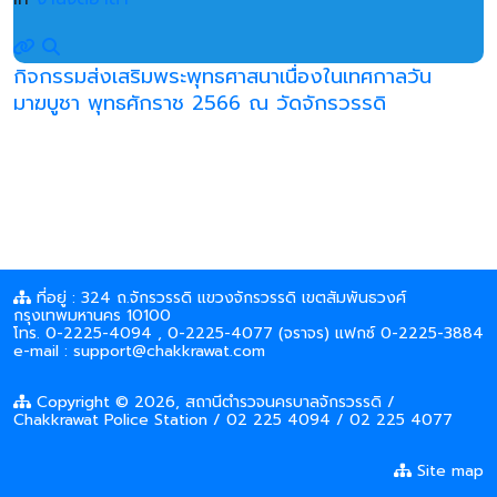
กิจกรรมส่งเสริมพระพุทธศาสนาเนื่องในเทศกาลวัน
มาฆบูชา พุทธศักราช 2566 ณ วัดจักรวรรดิ
ที่อยู่ : 324 ถ.จักรวรรดิ แขวงจักรวรรดิ เขตสัมพันธวงศ์
กรุงเทพมหานคร 10100
โทร. 0-2225-4094 , 0-2225-4077 (จราจร) แฟกซ์ 0-2225-3884
e-mail : support@chakkrawat.com
Copyright © 2026, สถานีตำรวจนครบาลจักรวรรดิ /
Chakkrawat Police Station / 02 225 4094 / 02 225 4077
Site map