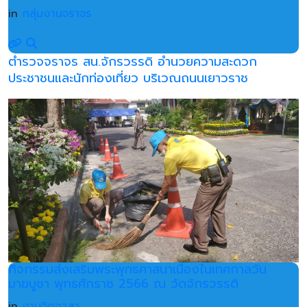
in
กลุ่มงานจราจร
ตำรวจจราจร สน.จักรวรรดิ อำนวยความสะดวก
ประชาชนและนักท่องเที่ยว บริเวณถนนเยาวราช
กิจกรรมส่งเสริมพระพุทธศาสนาเนื่องในเทศกาลวัน
มาฆบูชา พุทธศักราช 2566 ณ วัดจักรวรรดิ
in
งานจิตอาสา