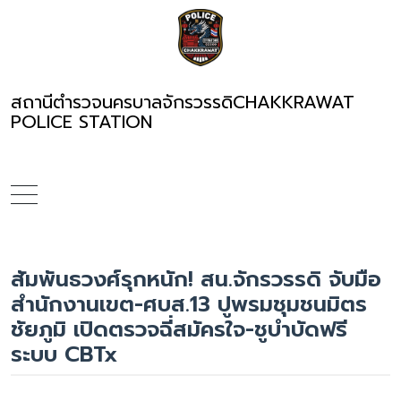
สถานีตำรวจนครบาลจักรวรรดิ
CHAKKRAWAT
POLICE STATION
สัมพันธวงศ์รุกหนัก! สน.จักรวรรดิ จับมือ
สำนักงานเขต-ศบส.13 ปูพรมชุมชนมิตร
ชัยภูมิ เปิดตรวจฉี่สมัครใจ-ชูบำบัดฟรี
ระบบ CBTx