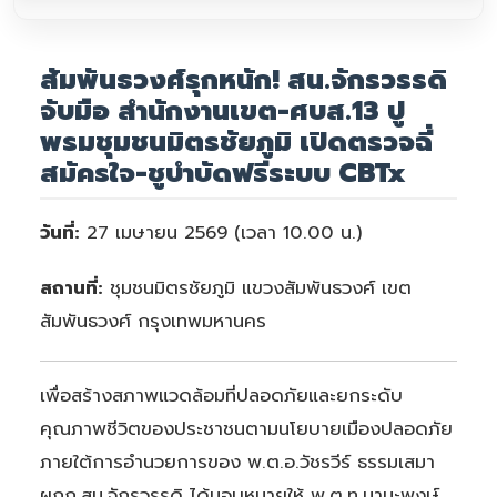
สัมพันธวงศ์รุกหนัก! สน.จักรวรรดิ
จับมือ สำนักงานเขต-ศบส.13 ปู
พรมชุมชนมิตรชัยภูมิ เปิดตรวจฉี่
สมัครใจ-ชูบำบัดฟรีระบบ CBTx
วันที่:
27 เมษายน 2569 (เวลา 10.00 น.)
สถานที่:
ชุมชนมิตรชัยภูมิ แขวงสัมพันธวงศ์ เขต
สัมพันธวงศ์ กรุงเทพมหานคร
เพื่อสร้างสภาพแวดล้อมที่ปลอดภัยและยกระดับ
คุณภาพชีวิตของประชาชนตามนโยบายเมืองปลอดภัย
ภายใต้การอำนวยการของ พ.ต.อ.วัชรวีร์ ธรรมเสมา
ผกก.สน.จักรวรรดิ ได้มอบหมายให้ พ.ต.ท.มานะพงษ์