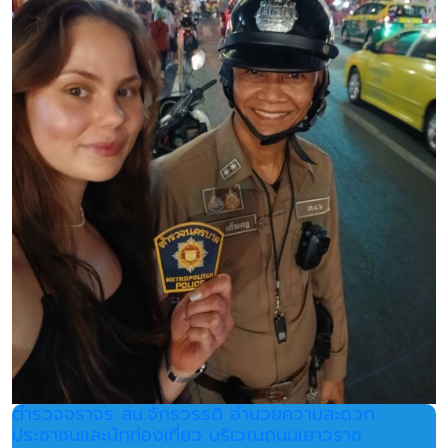
ตำรวจจราจร สน.จักรวรรดิ อำนวยความสะดวก
ประชาชนและนักท่องเที่ยว บริเวณถนนเยาวราช