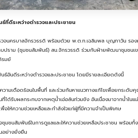
ันธ์ที่ดีระหว่างตำรวจและประชาชน
ตำรวจนครบาลจักรวรรดิ พร้อมด้วย พ.ต.ท.เฉลิมพล บุญทาวัน รอง
บปราม (ชุมชนสัมพันธ์) สน.จักรวรรดิ ร่วมกับฝ่ายพัฒนาชุมชนเข
ิรมย์
มพันธ์อันดีระหว่างตำรวจและประชาชน โดยมีรายละเอียดดังนี้
วามเดือดร้อนในพื้นที่ และร่วมกันหาแนวทางแก้ไขเพื่อยกระดั
ที่ได้รับผลกระทบจากเหตุน้ำเอ่อล้นท่วมขัง อันเนื่องมาจากน้ำในแม
ื่อให้ความช่วยเหลือและกำลังใจแก่ผู้ที่มีความจำเป็นพิเศษ
จชุมชนสัมพันธ์ในการดูแลและให้ความช่วยเหลือประชาชน พร้อมทั้ง
นอย่างยั่งยืน