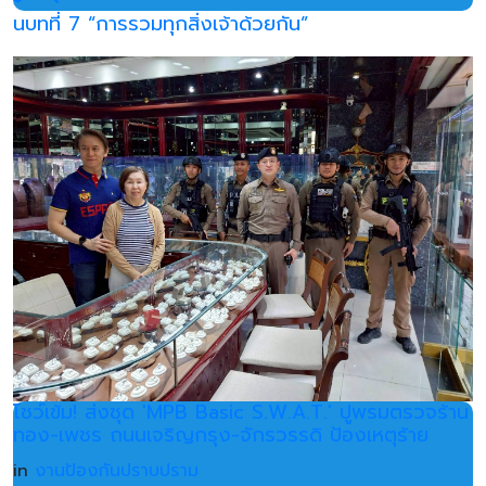
นบทที่ 7 “การรวมทุกสิ่งเจ้าด้วยกัน”
โชว์เข้ม! ส่งชุด 'MPB Basic S.W.A.T.' ปูพรมตรวจร้าน
ทอง-เพชร ถนนเจริญกรุง-จักรวรรดิ ป้องเหตุร้าย
in
งานป้องกันปราบปราม