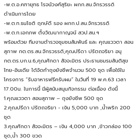
-พ.ต.อ.คฑายุทธ โรจน์วงศ์สุริยะ ผกก.สน.จักรวรรดิ
ดำเนินการโดย
-พ.ต.ท.ธนโชติ ฤกษ์ดี รอง ผกก.ป.สน.จักรวรรดิ
-พ.ต.ท.เอกภพ ตั้งวัฒนากาญจน์ สวป.สน.ฯ
พร้อมด้วย ทีมงานตำรวจชุมชนสัมพันธ์ และ คุณแววตา สอน
สุภาพ กต.ตร.สน.จักรวรรดิ,คุณปรีดา ปรัตถจริยา อนุ
กต.ตร.บก.น.6,คุณศักดา สัจจะมิตร ประธานชมรมสันติสุข
ไทย-อินเดีย ได้จัดทำถุงยังชีพจำนวน 500 ชุด เพื่อใช้ใน
โครงการ “รับอาหารฟรีครับผม” ในวันที่ 19 พ.ค.63 เวลา
17.00น. ในการนี้ มีผู้สนับสนุนกิจกรรม ต่อเนื่อง ดังนี้
1.คุณแววตา สอนสุภาพ – ถุงยังชีพ 500 ชุด
2.คุณปรีดา ปรัตถจริยา - เงิน 5,000 บาท ,น้ำพริก 200
ชุด
3.คุณศักดา สัจจะมิตร – เงิน 4,000 บาท ,ข้าวกล่อง 100
ชุด,น้ำ 300 ขวด