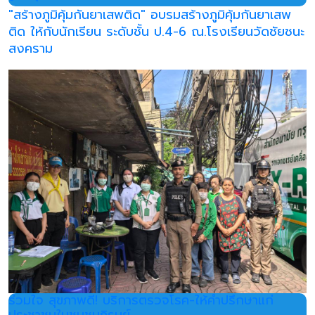
"สร้างภูมิคุ้มกันยาเสพติด" อบรมสร้างภูมิคุ้มกันยาเสพ
ติด ให้กับนักเรียน ระดับชั้น ป.4-6 ณ.โรงเรียนวัดชัยชนะ
สงคราม
ร่วมใจ สุขภาพดี! บริการตรวจโรค-ให้คำปรึกษาแก่