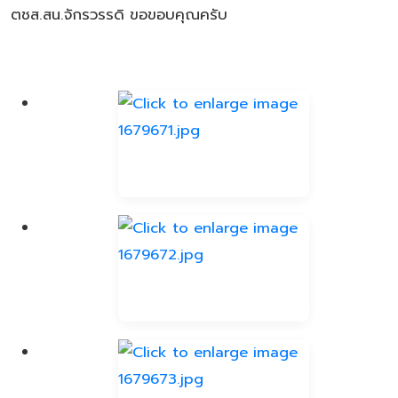
ตชส.สน.จักรวรรดิ ขอขอบคุณครับ