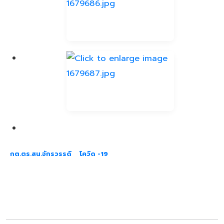
กต.ตร.สน.จักรวรรดิ
โควิด -19