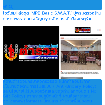
โชว์เข้ม! ส่งชุด 'MPB Basic S.W.A.T.' ปูพรมตรวจร้าน
ทอง-เพชร ถนนเจริญกรุง-จักรวรรดิ ป้องเหตุร้าย
สถานีตำรวจนครบาลจักรวรรดิ ผนึกกำลังประกาศ
นโยบายต่อต้านการรับสินบน ( Anti-Bribery Policy)
และนโยบายไม่รับของขวัญและของกำนัลทุกชนิด ( No
Gift Policy) จากการปฏิบัติหน้าที่ ผ่านสื่อสาธารณะ
policenewsformass นิตยสาร ตำรวจเพื่อมวลชน