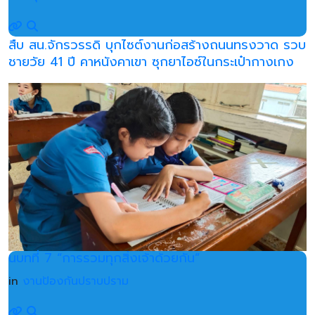
สืบ สน.จักรวรรดิ บุกไซต์งานก่อสร้างถนนทรงวาด รวบ
ชายวัย 41 ปี คาหนังคาเขา ซุกยาไอซ์ในกระเป๋ากางเกง
นบทที่ 7 “การรวมทุกสิ่งเจ้าด้วยกัน”
in
งานป้องกันปราบปราม