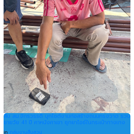
สืบ สน.จักรวรรดิ บุกไซต์งานก่อสร้างถนนทรงวาด รวบ
ชายวัย 41 ปี คาหนังคาเขา ซุกยาไอซ์ในกระเป๋ากางเกง
in
กลุ่มงานสืบสวน