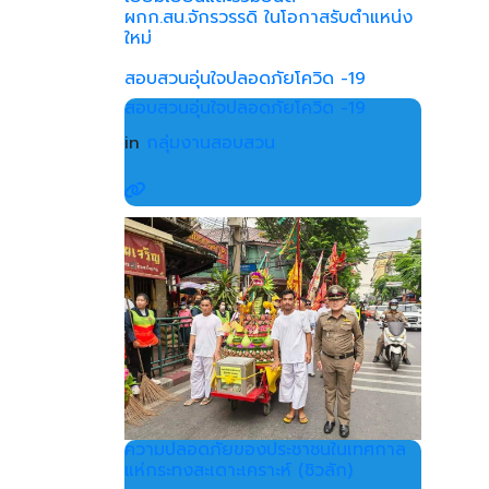
ผกก.สน.จักรวรรดิ ในโอกาสรับตำแหน่ง
ใหม่
สอบสวนอุ่นใจปลอดภัยโควิด -19
สอบสวนอุ่นใจปลอดภัยโควิด -19
in
กลุ่มงานสอบสวน
ความปลอดภัยของประชาชนในเทศกาล
แห่กระทงสะเดาะเคราะห์ (ชิวลัก)