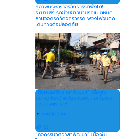
สุภาพบุรุษจราจรจักรวรรดิพึ่งได้!
ร.ต.ท.เสรี รุดช่วยชาวบ้านรถแบตหมด
ลานจอดรถวัดจักรวรรดิ พ่วงไฟจนติด
เดินทางต่อปลอดภัย
“กิจกรรมจิตอาสาพัฒนา” เนื่องใน
โอกาสวันคล้ายวันสวรรคตสมเด็จพระ
นเรศวรมหาราช
in
งานจิตอาสา
“กิจกรรมจิตอาสาพัฒนา” เนื่องใน