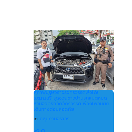
สุภาพบุรุษจราจรจักรวรรดิพึ่งได้!
ร.ต.ท.เสรี รุดช่วยชาวบ้านรถแบตหมด
ลานจอดรถวัดจักรวรรดิ พ่วงไฟจนติด
เดินทางต่อปลอดภัย
in
กลุ่มงานจราจร