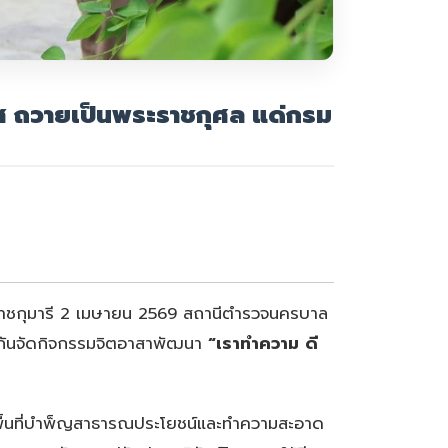
ส ถวายเป็นพระราชกุศล แด่กรม
ราชกุมารี 2 เมษายน 2569 สถานีตำรวจนครบาล
จกันจัดกิจกรรมจิตอาสาพัฒนา
“เราทำความ ดี
ื้นที่บำพ็ญสาธารณประโยชน์และทำความสะอาด