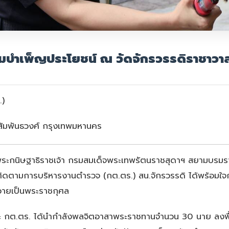
วมบำเพ็ญประโยชน์ ณ วัดจักรวรรดิราชาวา
.)
สัมพันธวงศ์ กรุงเทพมหานคร
จพระกนิษฐาธิราชเจ้า กรมสมเด็จพระเทพรัตนราชสุดาฯ สยามบรม
ดตามการบริหารงานตำรวจ (กต.ตร.) สน.จักรวรรดิ ได้พร้อมใ
วายเป็นพระราชกุศล
ณะ กต.ตร. ได้นำกำลังพลจิตอาสาพระราชทานจำนวน 30 นาย ลงพ