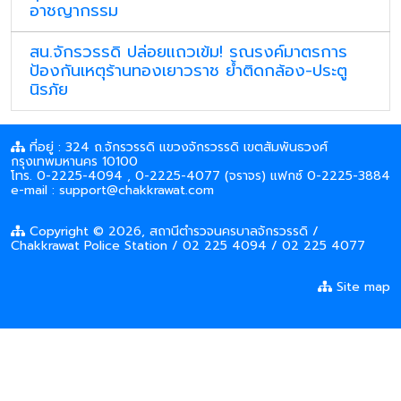
อาชญากรรม
สน.จักรวรรดิ ปล่อยแถวเข้ม! รณรงค์มาตรการ
ป้องกันเหตุร้านทองเยาวราช ย้ำติดกล้อง-ประตู
นิรภัย
ที่อยู่ : 324 ถ.จักรวรรดิ แขวงจักรวรรดิ เขตสัมพันธวงศ์
กรุงเทพมหานคร 10100
โทร. 0-2225-4094 , 0-2225-4077 (จราจร) แฟกซ์ 0-2225-3884
e-mail : support@chakkrawat.com
Copyright © 2026, สถานีตำรวจนครบาลจักรวรรดิ /
Chakkrawat Police Station / 02 225 4094 / 02 225 4077
Site map