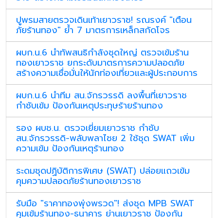
ปูพรมสายตรวจเดินเท้าเยาวราช! รณรงค์ "เตือน
ภัยร้านทอง" ย้ำ 7 มาตรการเหล็กสกัดโจร
ผบก.น.6 นำทัพสนธิกำลังชุดใหญ่ ตรวจเข้มร้าน
ทองเยาวราช ยกระดับมาตรการความปลอดภัย
สร้างความเชื่อมั่นให้นักท่องเที่ยวและผู้ประกอบการ
ผบก.น.6 นำทีม สน.จักรวรรดิ ลงพื้นที่เยาวราช
กำชับเข้ม ป้องกันเหตุประทุษร้ายร้านทอง
รอง ผบช.น. ตรวจเยี่ยมเยาวราช กำชับ
สน.จักรวรรดิ-พลับพลาไชย 2 ใช้ชุด SWAT เพิ่ม
ความเข้ม ป้องกันเหตุร้านทอง
ระดมชุดปฏิบัติการพิเศษ (SWAT) ปล่อยแถวเข้ม
คุมความปลอดภัยร้านทองเยาวราช
รับมือ "ราคาทองพุ่งพรวด"! ส่งชุด MPB SWAT
คุมเข้มร้านทอง-ธนาคาร ย่านเยาวราช ป้องกัน