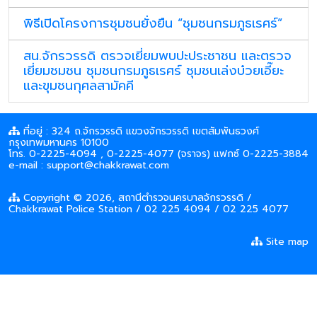
พิธีเปิดโครงการชุมชนยั่งยืน “ชุมชนกรมภูธเรศร์”
สน.จักรวรรดิ ตรวจเยี่ยมพบปะประชาชน และตรวจ
เยี่ยมชมชน ชุมชนกรมภูธเรศร์ ชุมชนเล่งบ๋วยเอี๊ยะ
และขุมชนกุศลสามัคคี
ที่อยู่ : 324 ถ.จักรวรรดิ แขวงจักรวรรดิ เขตสัมพันธวงศ์
กรุงเทพมหานคร 10100
โทร. 0-2225-4094 , 0-2225-4077 (จราจร) แฟกซ์ 0-2225-3884
e-mail : support@chakkrawat.com
Copyright © 2026, สถานีตำรวจนครบาลจักรวรรดิ /
Chakkrawat Police Station / 02 225 4094 / 02 225 4077
Site map