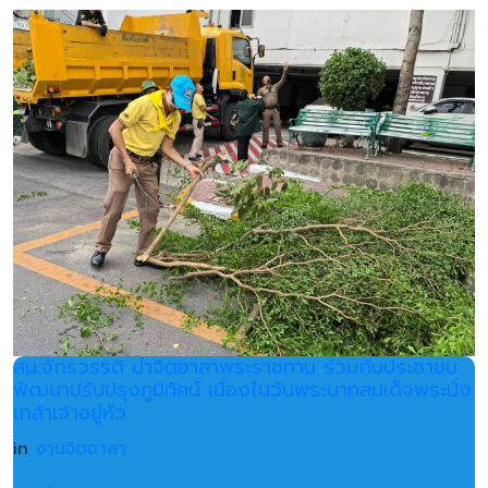
สน.จักรวรรดิ นำจิตอาสาพระราชทาน ร่วมกับประชาชน
พัฒนาปรับปรุงภูมิทัศน์ เนื่องในวันพระบาทสมเด็จพระนั่ง
เกล้าเจ้าอยู่หัว
in
งานจิตอาสา