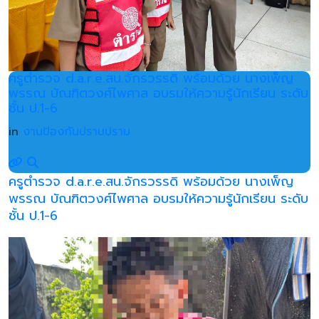
ครูตำรวจ d.a.r.e.สน.จักรวรรดิ พร้อมด้วย นางเพ็ญ
พรรณ บัณฑิตวงศ์ไพศาล อบรมให้ความรู้นักเรียน ระดับ
ชั้น ป.1-6
in
งานป้องกันปราบปราม
ครูตำรวจ d.a.r.e.สน.จักรวรรดิ พร้อมด้วย นางเพ็ญ
พรรณ บัณฑิตวงศ์ไพศาล อบรมให้ความรู้นักเรียน ระดับ
ชั้น ป.1-6