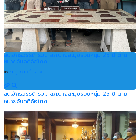
สน.จักรวรรดิ รวม สภ.บางละมุงรวบหนุ่ม 25 ปี ตาม
หมายจับคดีฉ้อโกง
in
กลุ่มงานสืบสวน
สน.จักรวรรดิ รวม สภ.บางละมุงรวบหนุ่ม 25 ปี ตาม
หมายจับคดีฉ้อโกง