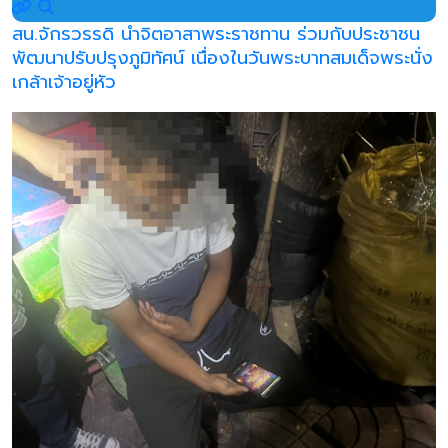
สน.จักรวรรดิ นำจิตอาสาพระราชทาน ร่วมกับประชาชน
พัฒนาปรับปรุงภูมิทัศน์ เนื่องในวันพระบาทสมเด็จพระนั่ง
เกล้าเจ้าอยู่หัว