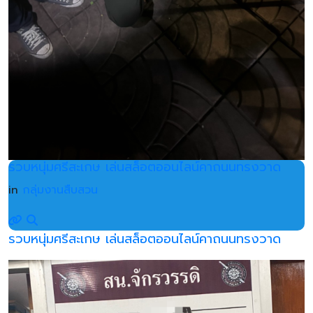
รวบหนุ่มศรีสะเกษ เล่นสล็อตออนไลน์คาถนนทรงวาด
in
กลุ่มงานสืบสวน
รวบหนุ่มศรีสะเกษ เล่นสล็อตออนไลน์คาถนนทรงวาด