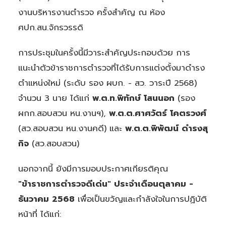
งานบริหารงานตำรวจ ครั้งสำคัญ ณ ห้อง
ศปก.สน.จักรวรรดิ
การประชุมในครั้งนี้มีวาระสำคัญประกอบด้วย การ
แนะนำตัวข้าราชการตำรวจที่ได้รับการแต่งตั้งมาดำรง
ตำแหน่งใหม่ (ระดับ รอง ผบก. - สว. วาระปี 2568)
จำนวน 3 นาย ได้แก่
พ.ต.ท.พิทักษ์ โสนนอก
(รอง
ผกก.สอบสวน หน.งานฯ),
พ.ต.ต.ศาศวัตร์ โคตรวงศ์
(สว.สอบสวน หน.งานคดี) และ
พ.ต.ต.พิพัฒน์ ดำรงสุ
กิจ
(สว.สอบสวน)
นอกจากนี้ ยังมีการมอบประกาศเกียรติคุณ
"ข้าราชการตำรวจดีเด่น" ประจำเดือนตุลาคม -
ธันวาคม 2568
เพื่อเป็นขวัญและกำลังใจในการปฏิบัติ
หน้าที่ ได้แก่: