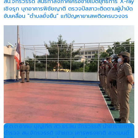
สน.จักรวรรดิ สนธิกำลังภาคีเครือข่ายเปิดยุทธการ X-ray
เชิงรุก บุกอาคารพิชัยญาติ ตรวจปัสสาวะติดตามผู้บำบัด
ขับเคลื่อน "ตำบลยั่งยืน" แก้ปัญหายาเสพติดครบวงจร
พ.ต.ต.อาคม บุญเกิด สว.ธร.สน.จักรวรรดิ นำข้าราชการ
ตำรวจ สน.จักรวรรดิ เข้าแถว เคารพธงชาติ สวดมนต์