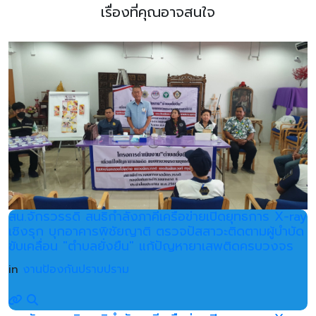
เรื่องที่คุณอาจสนใจ
สน.จักรวรรดิ สนธิกำลังภาคีเครือข่ายเปิดยุทธการ X-ray
เชิงรุก บุกอาคารพิชัยญาติ ตรวจปัสสาวะติดตามผู้บำบัด
ขับเคลื่อน "ตำบลยั่งยืน" แก้ปัญหายาเสพติดครบวงจร
in
งานป้องกันปราบปราม