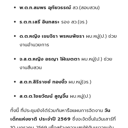
พ.ต.ท.สมพร อุทัยวรรณ์
สว.(สอบสวน)
ร.ต.ท.เสรี อินทสระ
รอง สว.(จร.)
ด.ต.หญิง เขมจิรา พรหมพัชรา
ผบ.หมู่(ป.) ช่วย
งานอำนวยการ
จ.ส.ต.หญิง อรญา ไฝ่เมตตา
ผบ.หมู่(ป.) ช่วย
งานสืบสวน
ส.ต.ท.สิริราชย์ ทองงิ้ว
ผบ.หมู่(จร.)
ส.ต.ต.ไชยวัฒน์ สูญจิ้น
ผบ.หมู่(ป.)
ทั้งนี้ ที่ประชุมยังได้ร่วมกันหารือแผนการจัดงาน
วัน
เด็กแห่งชาติ ประจำปี 2569
ซึ่งจะจัดขึ้นในวันเสาร์ที่
10 มกราคม 2569 เพื่อสร้างความสุขให้กับเยาวชนใน