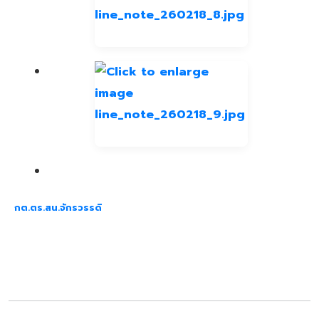
กต.ตร.สน.จักรวรรดิ