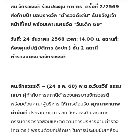
สน.จักรวรรดิ ร่วมประชุม กต.ตร. ครั้งที่ 2/2569
ส่งท้ายปี! มอบรางวัล "ตำรวจดีเด่น" รับขวัญเจ้า
หน้าที่ใหม่ พร้อมเคาะแผนจัด "วันเด็ก 69"
วันที่: 24 ธันวาคม 2568 เวลา: 14.00 น. สถานที่:
ห้องศูนย์ปฏิบัติการ (ศปก.) ชั้น 2 สถานี
ตำรวจนครบาลจักรวรรดิ
สน.จักรวรรดิ – (24 ธ.ค. 68)
พ.ต.อ.วัชรวีร์ ธรรม
เสมา
ผู้กำกับการสถานีตำรวจนครบาลจักรวรรดิ
พร้อมด้วยคณะผู้บริหาร ให้การต้อนรับ
คุณนาคาเทพ
คำขันตี
ประธาน กต.ตร.สน.จักรวรรดิ และคณะ
กรรมการตรวจสอบและติดตามการบริหารงานตำรวจ
(กต.ตร.) พร้อมด้วยที่ปรึกษา ในการประชุมขับเคลื่อน