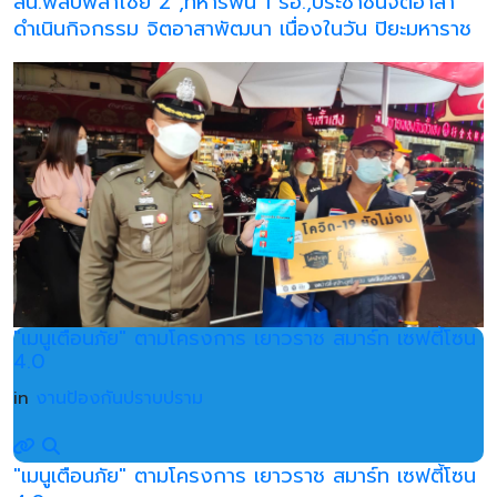
สน.พลับพลาไชย 2 ,ทหารพัน 1 รอ.,ประชาชนจิตอาสา
ดำเนินกิจกรรม จิตอาสาพัฒนา เนื่องในวัน ปิยะมหาราช
"เมนูเตือนภัย" ตามโครงการ เยาวราช สมาร์ท เซฟตี้โซน
4.0
in
งานป้องกันปราบปราม
"เมนูเตือนภัย" ตามโครงการ เยาวราช สมาร์ท เซฟตี้โซน