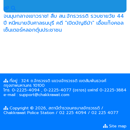
จนมุมกลางเยาวราช! สืบ สน.จักรวรรดิ รวบชายวัย 44
ปี หนีหมายจับศาลธนบุรี คดี "เปิดบัญชีม้า" เอื้อแก๊งคอล
เซ็นเตอร์หลอกตุ๋นประชาชน
ที่อยู่ : 324 ถ.จักรวรรดิ แขวงจักรวรรดิ เขตสัมพันธวงศ์
กรุงเทพมหานคร 10100
โทร. 0-2225-4094 , 0-2225-4077 (จราจร) แฟกซ์ 0-2225-3884
e-mail : support@chakkrawat.com
Copyright © 2026, สถานีตำรวจนครบาลจักรวรรดิ /
Chakkrawat Police Station / 02 225 4094 / 02 225 4077
Site map