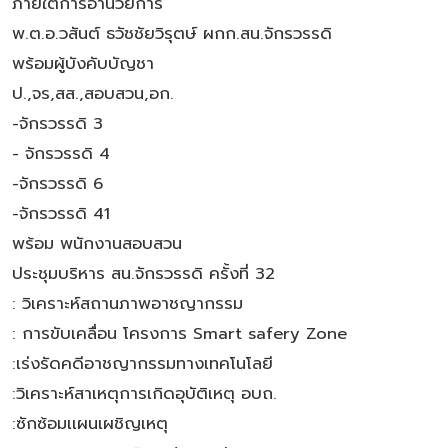
ภายใต้การอำนวยการ
พ.ต.อ.วสันต์ ธวัชชัยวิรุตษ์ ผกก.สน.จักรวรรดิ
พร้อมผู้บังคับบัญชา
ป.,จร,สส.,สอบสวน,อก.
-จักรวรรดิ 3
- จักรวรรดิ 4
-จักรวรรดิ 6
-จักรวรรดิ 41
พร้อม พนักงานสอบสวน
ประชุมบริหาร สน.จักรวรรดิ ครั้งที่ 32
: วิเคราะห์สถานภาพอาชญากรรม
: การขับเคลื่อน โครงการ Smart safery Zone
:เร่งรัดคดีอาชญากรรมทางเทคโนโลยี
:วิเคราะห์สาเหตุการเกิดอุบัติเหตุ อบถ.
:ซักซ้อมเเผนเผชิญเหตุ