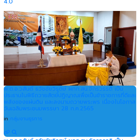
4.0
พ.ต.อ.วสันต์ ธวัชชัยวิรุตษ์ ผกก.สน.จักรวรรดิ เป็น
ประธานในพิธีถวายสัตย์ปฏิญาณเพื่อเป็นข้าราชการที่ดีและ
พลังของแผ่นดิน และลงนามถวายพระพร เนื่องในโอกาส
วันเฉลิมพระชนมพรรษา 28 ก.ค.2565
in
กลุ่มงานธุรการ