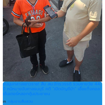
จนมุมกลางเยาวราช! สืบ สน.จักรวรรดิ รวบชายวัย 44
ปี หนีหมายจับศาลธนบุรี คดี "เปิดบัญชีม้า" เอื้อแก๊งคอล
เซ็นเตอร์หลอกตุ๋นประชาชน
in
กลุ่มงานสืบสวน