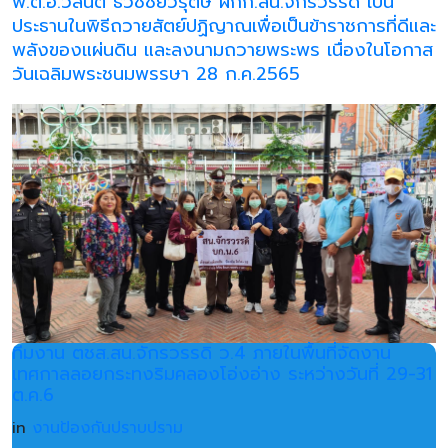
พ.ต.อ.วสันต์ ธวัชชัยวิรุตษ์ ผกก.สน.จักรวรรดิ เป็น
ประธานในพิธีถวายสัตย์ปฏิญาณเพื่อเป็นข้าราชการที่ดีและ
พลังของแผ่นดิน และลงนามถวายพระพร เนื่องในโอกาส
วันเฉลิมพระชนมพรรษา 28 ก.ค.2565
ทีมงาน ตชส.สน.จักรวรรดิ ว.4 ภายในพื้นที่จัดงาน
เทศกาลลอยกระทงริมคลองโอ่งอ่าง ระหว่างวันที่ 29-31
ต.ค.6
in
งานป้องกันปราบปราม