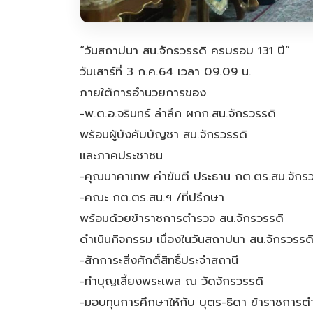
“วันสถาปนา สน.จักรวรรดิ ครบรอบ 131 ปี”
วันเสาร์ที่ 3 ก.ค.64 เวลา 09.09 น.
ภายใต้การอำนวยการของ
-พ.ต.อ.จรินทร์ ลำลึก ผกก.สน.จักรวรรดิ
พร้อมผู้บังคับบัญชา สน.จักรวรรดิ
และภาคประชาชน
-คุณนาคาเทพ คำขันตี ประธาน กต.ตร.สน.จักรว
-คณะ กต.ตร.สน.ฯ /ที่ปรึกษา
พร้อมด้วยข้าราชการตำรวจ สน.จักรวรรดิ
ดำเนินกิจกรรม เนื่องในวันสถาปนา สน.จักรวรร
-สักการะสิ่งศักดิ์สิทธิ์ประจำสถานี
-ทำบุญเลี้ยงพระเพล ณ วัดจักรวรรดิ
-มอบทุนการศึกษาให้กับ บุตร-ธิดา ข้าราชการต