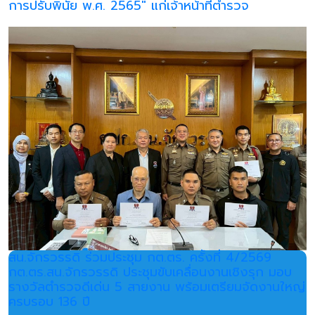
การปรับพินัย พ.ศ. 2565" แก่เจ้าหน้าที่ตำรวจ
สน.จักรวรรดิ ร่วมประชุม กต.ตร. ครั้งที่ 4/2569
กต.ตร.สน.จักรวรรดิ ประชุมขับเคลื่อนงานเชิงรุก มอบ
รางวัลตำรวจดีเด่น 5 สายงาน พร้อมเตรียมจัดงานใหญ่
ครบรอบ 136 ปี