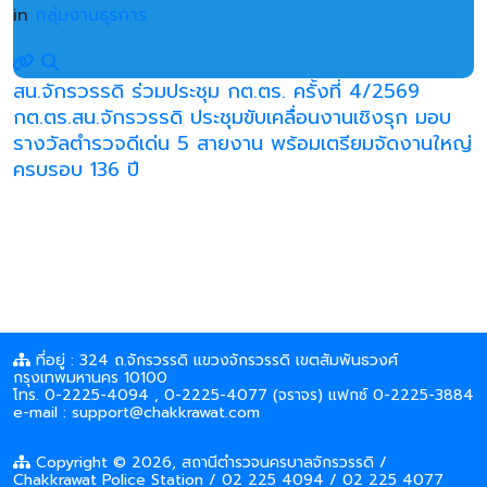
in
กลุ่มงานธุรการ
สน.จักรวรรดิ ร่วมประชุม กต.ตร. ครั้งที่ 4/2569
กต.ตร.สน.จักรวรรดิ ประชุมขับเคลื่อนงานเชิงรุก มอบ
รางวัลตำรวจดีเด่น 5 สายงาน พร้อมเตรียมจัดงานใหญ่
ครบรอบ 136 ปี
ที่อยู่ : 324 ถ.จักรวรรดิ แขวงจักรวรรดิ เขตสัมพันธวงศ์
กรุงเทพมหานคร 10100
โทร. 0-2225-4094 , 0-2225-4077 (จราจร) แฟกซ์ 0-2225-3884
e-mail : support@chakkrawat.com
Copyright © 2026, สถานีตำรวจนครบาลจักรวรรดิ /
Chakkrawat Police Station / 02 225 4094 / 02 225 4077