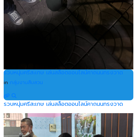
รวบหนุ่มศรีสะเกษ เล่นสล็อตออนไลน์คาถนนทรงวาด
in
กลุ่มงานสืบสวน
รวบหนุ่มศรีสะเกษ เล่นสล็อตออนไลน์คาถนนทรงวาด