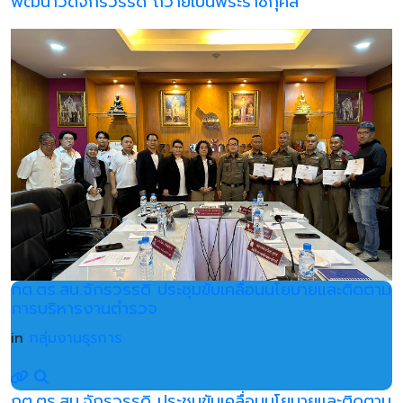
พัฒนาวัดจักรวรรดิ ถวายเป็นพระราชกุศล
กต.ตร.สน.จักรวรรดิ ประชุมขับเคลื่อนนโยบายและติดตาม
การบริหารงานตำรวจ
in
กลุ่มงานธุรการ
กต.ตร.สน.จักรวรรดิ ประชุมขับเคลื่อนนโยบายและติดตาม