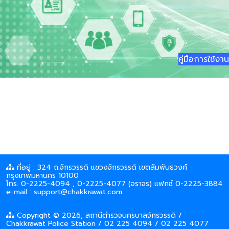
คู่มือการใช้งาน
ที่อยู่ : 324 ถ.จักรวรรดิ แขวงจักรวรรดิ เขตสัมพันธวงศ์
กรุงเทพมหานคร 10100
โทร. 0-2225-4094 , 0-2225-4077 (จราจร) แฟกซ์ 0-2225-3884
e-mail : support@chakkrawat.com
Copyright © 2026, สถานีตำรวจนครบาลจักรวรรดิ /
Chakkrawat Police Station / 02 225 4094 / 02 225 4077