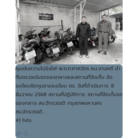
คุมเข้มความโปร่งใส! พ.ต.ท.ศาศวัตร หน.งานคดี นำ
ทีมตรวจเข้มรถของกลางและสถานที่จัดเก็บ จัด
ระเบียบรัดกุมตามระเบียบ ตร. วันที่ดำเนินการ: 8
ธันวาคม 2568 สถานที่ปฏิบัติการ: สถานที่จัดเก็บรถ
ของกลาง สน.จักรวรรดิ กรุงเทพมหานคร
สน.จักรวรรดิ…
41 hits