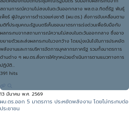
สอดคล้องกับมติที่ประชุมคณะรัฐมนตรี รับมือกับผลกระทบจาก
สถานการณ์ความไม่สงบในตะวันออกกลาง พล.ต.อ.กิตติ์รัฐ พันธุ์
เพ็ชร์ ผู้บัญชาการตำรวจแห่งชาติ (ผบ.ตร.) สั่งการขับเคลื่อนตาม
มติที่ประชุมคณะรัฐมนตรีเห็นชอบมาตรการเร่งด่วนเพื่อรับมือกับ
ผลกระทบจากสถานการณ์ความไม่สงบในตะวันออกกลาง ซึ่งอาจ
ขยายตัวและส่งผลกระทบในวงกว้าง โดยมุ่งเน้นไปในการประหยัด
พลังงานและการบริหารจัดการบุคลากรภาครัฐ รวมทั้งมาตรการ
ด้านต่าง ๆ ผบ.ตร.สั่งการให้ทุกหน่วยดำเนินการตามแนวทางการ
ปฏิบัติ…
391 hits
13 มีนาคม พ.ศ. 2569
ผบ.ตร.ออก 5 มาตรการ ประหยัดพลังงาน โดยไม่กระทบต่อ
ประชาชน