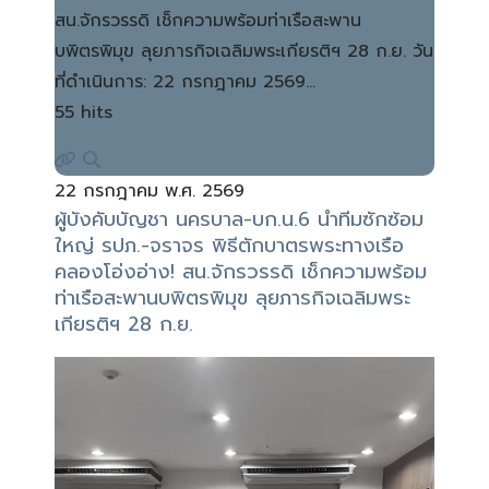
สน.จักรวรรดิ เช็กความพร้อมท่าเรือสะพาน
บพิตรพิมุข ลุยภารกิจเฉลิมพระเกียรติฯ 28 ก.ย. วัน
ที่ดำเนินการ: 22 กรกฎาคม 2569…
55 hits
22 กรกฎาคม พ.ศ. 2569
ผู้บังคับบัญชา นครบาล-บก.น.6 นำทีมซักซ้อม
ใหญ่ รปภ.-จราจร พิธีตักบาตรพระทางเรือ
คลองโอ่งอ่าง! สน.จักรวรรดิ เช็กความพร้อม
ท่าเรือสะพานบพิตรพิมุข ลุยภารกิจเฉลิมพระ
เกียรติฯ 28 ก.ย.