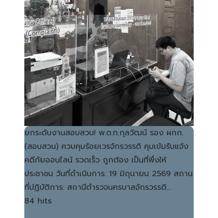
ยกระดับงานสอบสวน! พ.ต.ท.กุลวัฒน์ รอง ผกก.
(สอบสวน) ควบคุมร้อยเวรจักรวรรดิ คุมเข้มรับแจ้ง
คดีภัยออนไลน์ รวดเร็ว ถูกต้อง เป็นที่พึ่งให้
ประชาชน วันที่ดำเนินการ: 19 มิถุนายน 2569 สถาน
ที่ปฏิบัติการ: สถานีตำรวจนครบาลจักรวรรดิ…
84 hits