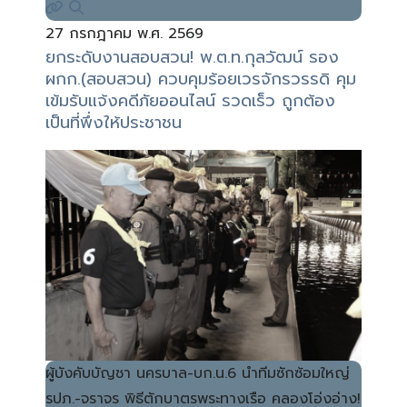
27 กรกฎาคม พ.ศ. 2569
ยกระดับงานสอบสวน! พ.ต.ท.กุลวัฒน์ รอง
ผกก.(สอบสวน) ควบคุมร้อยเวรจักรวรรดิ คุม
เข้มรับแจ้งคดีภัยออนไลน์ รวดเร็ว ถูกต้อง
เป็นที่พึ่งให้ประชาชน
ผู้บังคับบัญชา นครบาล-บก.น.6 นำทีมซักซ้อมใหญ่
รปภ.-จราจร พิธีตักบาตรพระทางเรือ คลองโอ่งอ่าง!