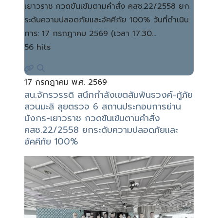
เยาวราช กวดขันเข้มตามคำสั่ง คสช.22/2558 ยก
ระดับความปลอดภัยและอัคคีภัย 100% วันที่ดำเนิน
การ: 17 กรกฎาคม 2569 (เวลา 17.30…
56 hits
17 กรกฎาคม พ.ศ. 2569
สน.จักรวรรดิ สนึกกำลังเขตสัมพันธวงศ์-กู้ภัย
สวนมะลิ ลุยตรวจ 6 สถานประกอบการย่าน
มังกร-เยาวราช กวดขันเข้มตามคำสั่ง
คสช.22/2558 ยกระดับความปลอดภัยและ
อัคคีภัย 100%