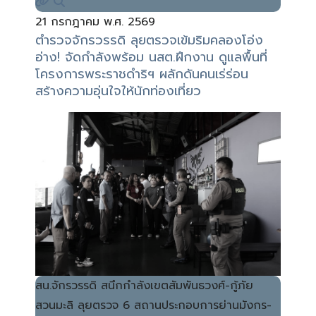
21 กรกฎาคม พ.ศ. 2569
ตำรวจจักรวรรดิ ลุยตรวจเข้มริมคลองโอ่ง
อ่าง! จัดกำลังพร้อม นสต.ฝึกงาน ดูแลพื้นที่
โครงการพระราชดำริฯ ผลักดันคนเร่ร่อน
สร้างความอุ่นใจให้นักท่องเที่ยว
สน.จักรวรรดิ สนึกกำลังเขตสัมพันธวงศ์-กู้ภัย
สวนมะลิ ลุยตรวจ 6 สถานประกอบการย่านมังกร-