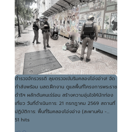
ตำรวจจักรวรรดิ ลุยตรวจเข้มริมคลองโอ่งอ่าง! จัด
กำลังพร้อม นสต.ฝึกงาน ดูแลพื้นที่โครงการพระราช
ดำริฯ ผลักดันคนเร่ร่อน สร้างความอุ่นใจให้นักท่อง
เที่ยว วันที่ดำเนินการ: 21 กรกฎาคม 2569 สถานที่
ปฏิบัติการ: พื้นที่ริมคลองโอ่งอ่าง (สะพานหัน -…
51 hits