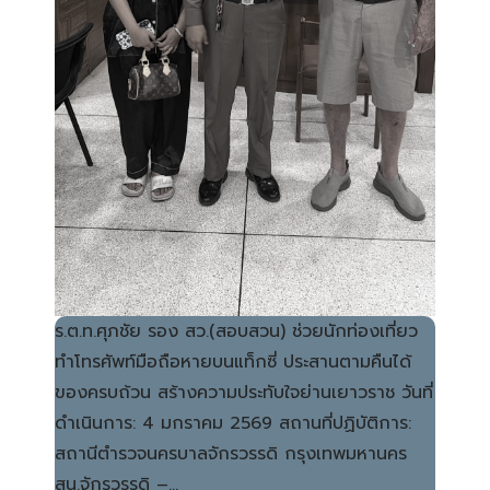
ร.ต.ท.ศุภชัย รอง สว.(สอบสวน) ช่วยนักท่องเที่ยว
ทำโทรศัพท์มือถือหายบนแท็กซี่ ประสานตามคืนได้
ของครบถ้วน สร้างความประทับใจย่านเยาวราช วันที่
ดำเนินการ: 4 มกราคม 2569 สถานที่ปฏิบัติการ:
สถานีตำรวจนครบาลจักรวรรดิ กรุงเทพมหานคร
สน.จักรวรรดิ –…