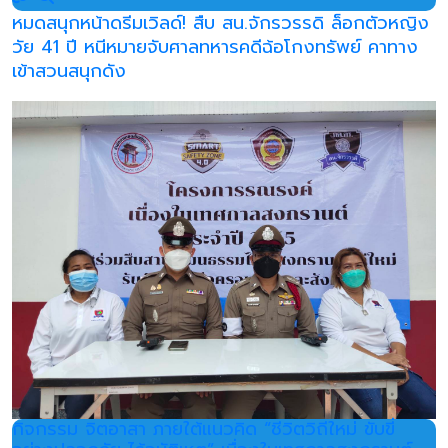
หมดสนุกหน้าดรีมเวิลด์! สืบ สน.จักรวรรดิ ล็อกตัวหญิง
วัย 41 ปี หนีหมายจับศาลทหารคดีฉ้อโกงทรัพย์ คาทาง
เข้าสวนสนุกดัง
กิจกรรม จิตอาสา ภายใต้แนวคิด “ชีวิตวิถีใหม่ ขับขี่