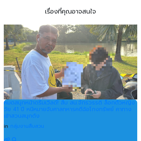
เรื่องที่คุณอาจสนใจ
หมดสนุกหน้าดรีมเวิลด์! สืบ สน.จักรวรรดิ ล็อกตัวหญิง
วัย 41 ปี หนีหมายจับศาลทหารคดีฉ้อโกงทรัพย์ คาทาง
เข้าสวนสนุกดัง
in
กลุ่มงานสืบสวน