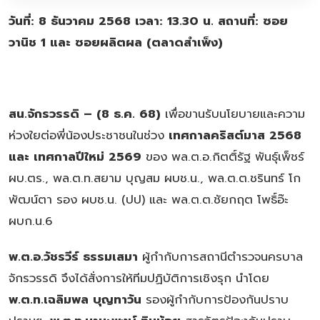
วันที่: 8 ธันวาคม 2568 เวลา: 13.30 น. สถานที่: ซอย
วานิช 1 และ ซอยผลิตผล (ตลาดสำเพ็ง)
สน.จักรวรรดิ – (8 ธ.ค. 68)
เพื่อขานรับนโยบายและความ
ห่วงใยต่อพี่น้องประชาชนในช่วง
เทศกาลคริสต์มาส 2568
และ เทศกาลปีใหม่ 2569
ของ พล.ต.อ.กิตติ์รัฐ พันธุ์เพ็ชร์
ผบ.ตร., พล.ต.ท.สยาม บุญสม ผบช.น., พล.ต.ต.ชรินทร์ โก
พัฒน์ตา รอง ผบช.น. (ปป) และ พล.ต.ต.ชัยกฤต โพธิ์อ๊ะ
ผบก.น.6
พ.ต.อ.วัชรวีร์ ธรรมเสมา
ผู้กำกับการสถานีตำรวจนครบาล
จักรวรรดิ จึงได้สั่งการให้ทีมปฏิบัติการเชิงรุก นำโดย
พ.ต.ท.เฉลิมพล บุญทาวัน
รองผู้กำกับการป้องกันปราบ