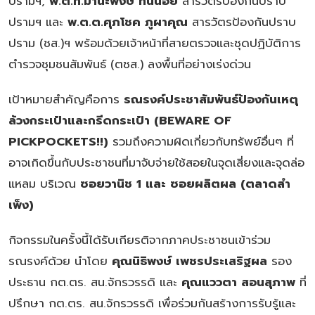
ปรามฯ,
พ.ต.ท.มานะพงษ์ ทินน้อย
สารวัตรป้องกันปราบ
ปรามฯ และ
พ.ต.ต.ศุภโชค ภูผาคุณ
สารวัตรป้องกันปราบ
ปราม (ชส.)ฯ พร้อมด้วยเจ้าหน้าที่สายตรวจและชุดปฏิบัติการ
ตำรวจชุมชนสัมพันธ์ (ตชส.) ลงพื้นที่อย่างเร่งด่วน
เป้าหมายสำคัญคือการ
รณรงค์ประชาสัมพันธ์ป้องกันเหตุ
ล้วงกระเป๋าและกรีดกระเป๋า (BEWARE OF
PICKPOCKETS!!)
รวมถึงความผิดเกี่ยวกับทรัพย์อื่นๆ ที่
อาจเกิดขึ้นกับประชาชนที่มาจับจ่ายใช้สอยในจุดเสี่ยงและจุดล่อ
แหลม บริเวณ
ซอยวานิช 1 และ ซอยผลิตผล (ตลาดสำ
เพ็ง)
กิจกรรมในครั้งนี้ได้รับเกียรติจากภาคประชาชนเข้าร่วม
รณรงค์ด้วย นำโดย
คุณนิธิพงษ์ เพชรประเสริฐผล
รอง
ประธาน กต.ตร. สน.จักรวรรดิ และ
คุณแววตา สอนสุภาพ
ที่
ปรึกษา กต.ตร. สน.จักรวรรดิ เพื่อร่วมกันสร้างการรับรู้และ