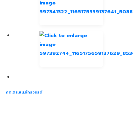
กต.ตร.สน.จักรวรรดิ