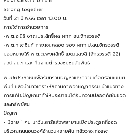
สน.จักรวรรดิ / บก.น.6
Strong together
วันที่ 21 มี.ค.66 เวลา 13.00 น.
ภายใต้การอำนวยการ
-พ.ต.อ.นิธิ ชาญประสิทธิ์ผล ผกก สน.จักรวรรดิ
-พ.ต.ท.เตชินท์ กาญจนคลอด รอง ผกก.ป.สน.จักรวรรดิ
มอบหมายให้ พ.ต.ต.พงศ์สิทธิ์ เมฒแสงสี (จักรวรรดิ 22)
สวป.สน.ฯ และ ทีมงานตำรวจชุมชนสัมพันธ์
พบปะประชาชนเพื่อรับทราบปัญหาและความเดือดร้อนในเขต
พื้นที่ แล้วนำมาวิเคราะห์สถานภาพอาชญากรรม นำแนวทาง
การแก้ไขปัญหามาทำให้ประชาชนได้รับความปลอดภัยในชีวิต
และทรัพย์สิน
ปัญหา
- มีชาย 1 คน มาวันเสาร์แล้วพยายามเปิดประตูรถที่จอด
บริเวณถนนอนุวงศ์จำนวนหลายคัน กลัวว่าจะก่อเหตุ