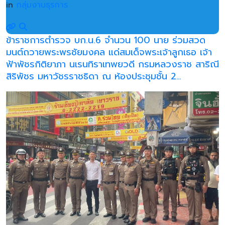
in
กลุ่มงานธุรการ
ข้าราชการตำรวจ บก.น.6 จำนวน 100 นาย ร่วมสวด
มนต์ถวายพระพรชัยมงคล แด่สมเด็จพระเจ้าลูกเธอ เจ้า
ฟ้าพัชรกิติยาภา นเรนทิราเทพยวดี กรมหลวงราช สาริณี
สิริพัชร มหาวัชรราชธิดา ณ ห้องประชุมชั้น 2…