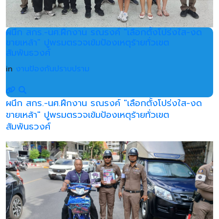
ผนึก สกร.-นศ.ฝึกงาน รณรงค์ "เลือกตั้งโปร่งใส-งด
ขายเหล้า" ปูพรมตรวจเข้มป้องเหตุร้ายทั่วเขต
สัมพันธวงศ์
in
งานป้องกันปราบปราม
ผนึก สกร.-นศ.ฝึกงาน รณรงค์ "เลือกตั้งโปร่งใส-งด
ขายเหล้า" ปูพรมตรวจเข้มป้องเหตุร้ายทั่วเขต
สัมพันธวงศ์