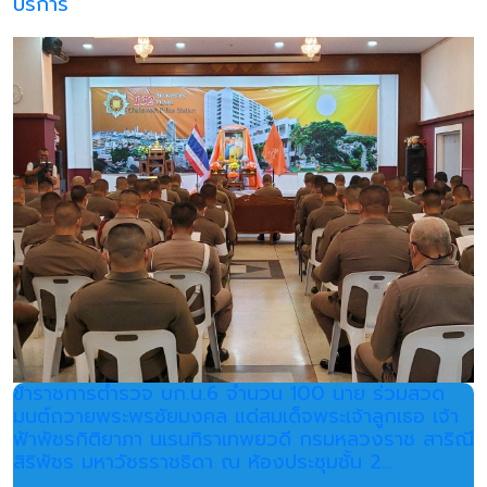
บริการ
ข้าราชการตำรวจ บก.น.6 จำนวน 100 นาย ร่วมสวด
มนต์ถวายพระพรชัยมงคล แด่สมเด็จพระเจ้าลูกเธอ เจ้า
ฟ้าพัชรกิติยาภา นเรนทิราเทพยวดี กรมหลวงราช สาริณี
สิริพัชร มหาวัชรราชธิดา ณ ห้องประชุมชั้น 2…