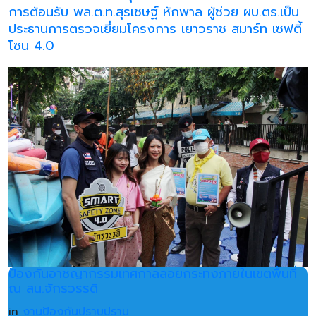
การต้อนรับ พล.ต.ท.สุรเชษฐ์ หักพาล ผู้ช่วย ผบ.ตร.เป็น
ประธานการตรวจเยี่ยมโครงการ เยาวราช สมาร์ท เซฟตี้
โซน 4.0
ป้องกันอาชญากรรมเทศกาลลอยกระทงภายในเขตพื้นที่
ณ สน.จักรวรรดิ
in
งานป้องกันปราบปราม