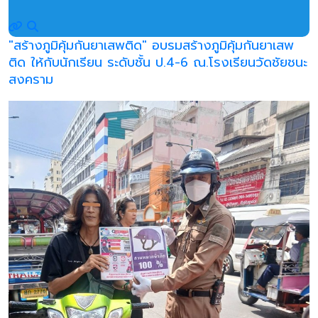
"สร้างภูมิคุ้มกันยาเสพติด" อบรมสร้างภูมิคุ้มกันยาเสพ
ติด ให้กับนักเรียน ระดับชั้น ป.4-6 ณ.โรงเรียนวัดชัยชนะ
สงคราม