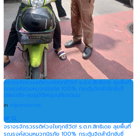
จราจรจักรวรรดิห่วงใยทุกชีวิต! ร.ต.ท.สิทธิเดช ลุยพื้นที่
รณรงค์สวมหมวกนิรภัย 100% กระตุ้นจิตสำนึกขับขี่
ปลอดภัย-ลดอุบัติเหตุบนท้องถนน
in
กลุ่มงานจราจร
จราจรจักรวรรดิห่วงใยทุกชีวิต! ร.ต.ท.สิทธิเดช ลุยพื้นที่
รณรงค์สวมหมวกนิรภัย 100% กระตุ้นจิตสำนึกขับขี่