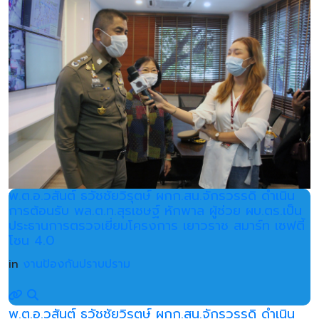
พ.ต.อ.วสันต์ ธวัชชัยวิรุตษ์ ผกก.สน.จักรวรรดิ ดำเนิน
การต้อนรับ พล.ต.ท.สุรเชษฐ์ หักพาล ผู้ช่วย ผบ.ตร.เป็น
ประธานการตรวจเยี่ยมโครงการ เยาวราช สมาร์ท เซฟตี้
โซน 4.0
in
งานป้องกันปราบปราม
พ.ต.อ.วสันต์ ธวัชชัยวิรุตษ์ ผกก.สน.จักรวรรดิ ดำเนิน