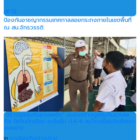
ป้องกันอาชญากรรมเทศกาลลอยกระทงภายในเขตพื้นที่
ณ สน.จักรวรรดิ
"สร้างภูมิคุ้มกันยาเสพติด" อบรมสร้างภูมิคุ้มกันยาเสพ
ติด ให้กับนักเรียน ระดับชั้น ป.4-6 ณ.โรงเรียนวัดชัยชนะ
สงคราม
in
งานป้องกันปราบปราม