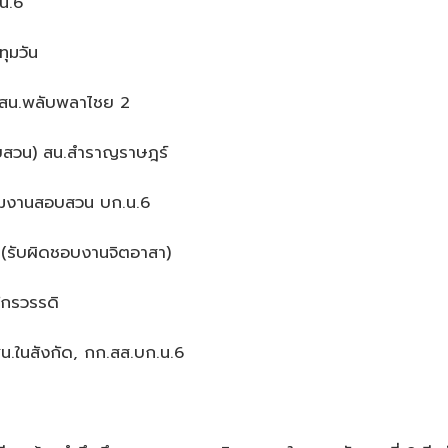
.น.6
ุมวัน
ป.สน.พลับพลาไชย 2
อบสวน) สน.สำราญราษฎร์
ุ่มงานสอบสวน บก.น.6
 (รับผิดชอบงานจิตอาสา)
ักรวรรดิ
.ในสังกัด, กก.สส.บก.น.6