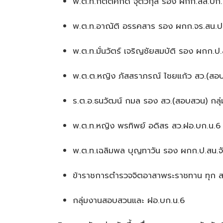
พ.ต.ท.กิตติศักดิ์ จุติวกุล รอง ผกก.สส.บก
พ.ต.ท.อาณัติ อรรคสาร รอง ผกก.จร.สน.ปท
พ.ต.ท.มั่นวัตร์ เจริญชัยสมบัติ รอง ผกก.
พ.ต.ต.หญิง ภัสสราภรณ์ ไชยแก้ว สว.(ส
ร.ต.อ.ธนวัฒน์ กมล รอง สว.(สอบสวน) กล
พ.ต.ท.หญิง พรทิพย์ อดิสร สว.ฝอ.บก.น.6
พ.ต.ท.เฉลิมพล บุญทาวัน รอง ผกก.ป.สน.จ
ข้าราชการตำรวจจิตอาสาพระราชทาน ทุก สน
กลุ่มงานสอบสวนและ ฝอ.บก.น.6