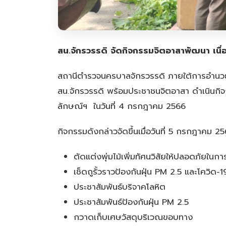
สน.จักรวรรดิ จัดกิจกรรมจิตอาสาพัฒนา เนื่อ
สถานีตำรวจนครบาลจักรวรรดิ ภายใต้การอำนวยก
สน.จักรวรรดิ พร้อมประชาชนจิตอาสา ดำเนินกิจกร
ลักษณ์ฯ ในวันที่ 4 กรกฎาคม 2566
กิจกรรมดังกล่าวจัดขึ้นเมื่อวันที่ 5 กรกฎาคม
ตัดแต่งพุ่มไม้เพิ่มทัศนวิสัยให้ปลอดภัยในกา
เช็ดถูรั้วราวป้องกันฝุ่น PM 2.5 และโควิด-1
ประชาสัมพันธ์บริจาคโลหิต
ประชาสัมพันธ์ป้องกันฝุ่น PM 2.5
กวาดเก็บเศษวัสดุบริเวณขอบทาง