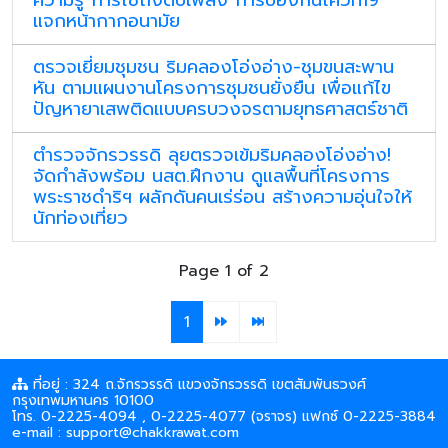
ความรู้ การใช้ถังดับเพลิง การป้องกันโควิท19
แจกหน้ากากอนามัย
ตรวจเยี่ยมชุมชน ริมคลองโอ่งอ่าง-ชุมขนสะพาน
หัน ตามแผนงานโครงการชุมชนยั่งยืน เพื่อแก้ไข
ปัญหายาเสพติดแบบครบวงจรตามยุทธศาสตร์ชาติ
ตำรวจจักรวรรดิ ลุยตรวจเข้มริมคลองโอ่งอ่าง!
จัดกำลังพร้อม นสต.ฝึกงาน ดูแลพื้นที่โครงการ
พระราชดำริฯ ผลักดันคนเร่ร่อน สร้างความอุ่นใจให้
นักท่องเที่ยว
Page 1 of 2
1
ที่อยู่ : 324 ถ.จักรวรรดิ แขวงจักรวรรดิ เขตสัมพันธวงศ์
กรุงเทพมหานคร 10100
โทร. 0-2225-4094 , 0-2225-4077 (จราจร) แฟกซ์ 0-2225-3884
e-mail : support@chakkrawat.com