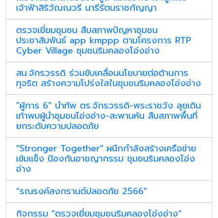
เจ้าฟ้าสิริวัณณวรี นารีรัตนราชกัญญา
ตรวจเยี่ยมชุมชน สืบสภาพปัญหาชุมชน
ประชาสัมพันธ์ app kmppp ตามโครงการ RTP
Cyber Village ชุมชนริมคลองโอ่งอ่าง
สน.จักรวรรดิ ร่วมขับเคลื่อนนโยบายต่อต้านการ
ทุจริต สร้างความโปร่งใสในชุมชนริมคลองโอ่งอ่าง
"ผู้การ 6" นำทัพ ตร.จักรวรรดิ-พระราชวัง ลุยเดิน
เท้าพบผู้นำชุมชนโอ่งอ่าง-สะพานหัน สืบสภาพพื้นที่
ยกระดับความปลอดภัย
“Stronger Together” ผนึกกำลังสร้างเครือข่าย
เข้มแข็ง ป้องกันอาชญากรรม ชุมชนริมคลองโอ่ง
อ่าง
“รณรงค์สงกรานต์ปลอดภัย 2566”
กิจกรรม “ตรวจเยี่ยมชุมชนริมคลองโอ่งอ่าง”