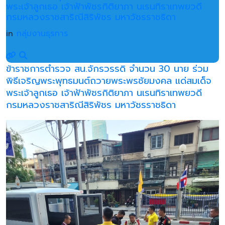
พระเจ้าลูกเธอ เจ้าฟ้าพัชรกิติยาภา นเรนทิราเทพยวดี
กรมหลวงราชสาริณีสิริพัชร มหาวัชรราชธิดา
in
กลุ่มงานธุรการ
ข้าราชการตำรวจ สน.จักรวรรดิ จำนวน 30 นาย ร่วม
พิธีเจริญพระพุทธมนต์ถวายพระพรชัยมงคล แด่สมเด็จ
พระเจ้าลูกเธอ เจ้าฟ้าพัชรกิติยาภา นเรนทิราเทพยวดี
กรมหลวงราชสาริณีสิริพัชร มหาวัชรราชธิดา