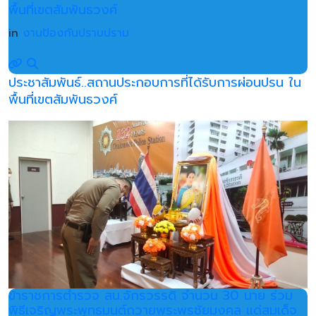
พื้นที่เขตสัมพันธวงศ์
in
งานป้องกันปราบปราม
ประชาสัมพันธ์..สถานประกอบการที่ได้รับการผ่อนปรน ใน
พื้นที่เขตสัมพันธวงศ์
ข้าราชการตำรวจ สน.จักรวรรดิ จำนวน 30 นาย ร่วม
พิธีเจริญพระพุทธมนต์ถวายพระพรชัยมงคล แด่สมเด็จ