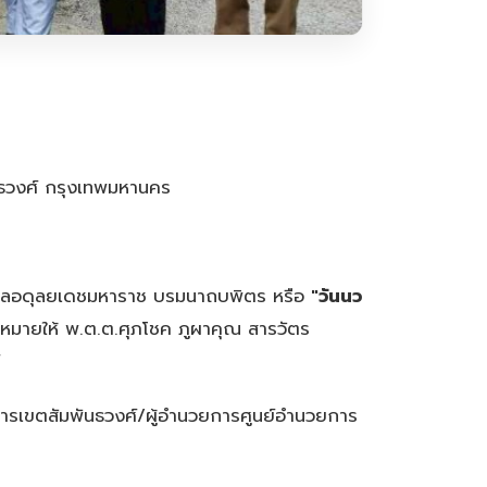
นธวงศ์ กรุงเทพมหานคร
ิพลอดุลยเดชมหาราช บรมนาถบพิตร หรือ
"วันนว
หมายให้ พ.ต.ต.ศุภโชค ภูผาคุณ สารวัตร
การเขตสัมพันธวงศ์/ผู้อำนวยการศูนย์อำนวยการ