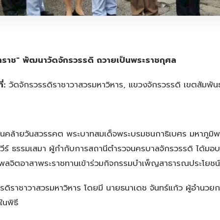
หาราช" พัฒนาวัดจักรวรรดิ ถวายเป็นพระราชกุศล
่:
วัดจักรวรรดิราชาวาสวรมหาวิหาร, แขวงจักรวรรดิ เขตสัมพั
วันคล้ายวันสวรรคต พระบาทสมเด็จพระบรมชนกาธิเบศร มหาภูม
วีร์ ธรรมเสมา ผู้กำกับการสถานีตำรวจนครบาลจักรวรรดิ ได้มอบ
ังพลจิตอาสาพระราชทานเข้าร่วมกิจกรรมบำเพ็ญสาธารณประโยชน์
รรดิราชาวาสวรมหาวิหาร โดยมี นายธนาเดช จันทร์แก้ว ผู้อำนวย
นพิธี