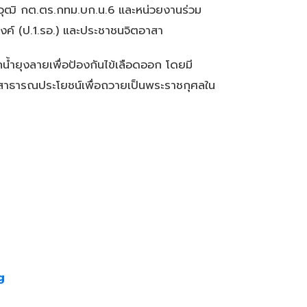
วุฒิ กต.ตร.กทม.บก.น.6 และหน่วยงานร่วม
องค์ (ป.1.รอ.) และประชาชนจิตอาสา
น้ำยุงลายเพื่อป้องกันไข้เลือดออก โดยมี
็ญสาธารณประโยชน์เพื่อถวายเป็นพระราชกุศลใน