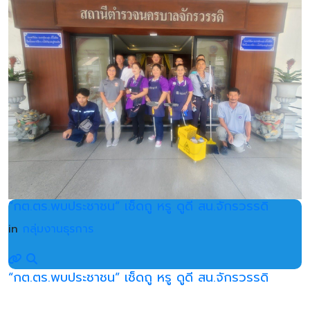
“กต.ตร.พบประชาชน” เช็ดถู หรู ดูดี สน.จักรวรรดิ
in
กลุ่มงานธุรการ
“กต.ตร.พบประชาชน” เช็ดถู หรู ดูดี สน.จักรวรรดิ